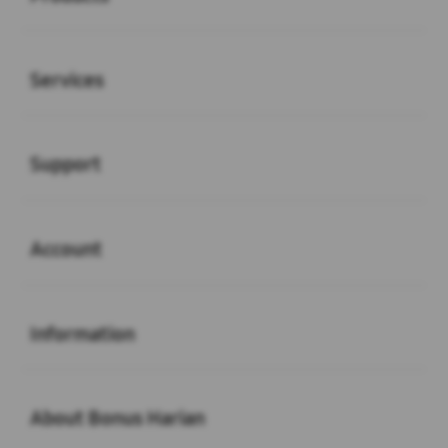
Buka
Services
Buka
Support
Buka
Account
Buka
Information
Buka
About Bonus Harian