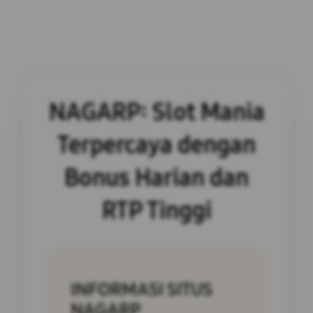
NAGARP: Slot Mania
Terpercaya dengan
Bonus Harian dan
RTP Tinggi
INFORMASI SITUS
NAGARP